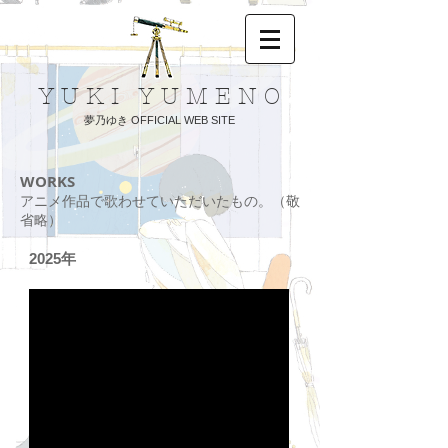
​Y U K I Y U M E N O
夢乃ゆき OFFICIAL WEB SITE
WORKS
アニメ作品で歌わせていただいたもの。（敬
省略）
2025年