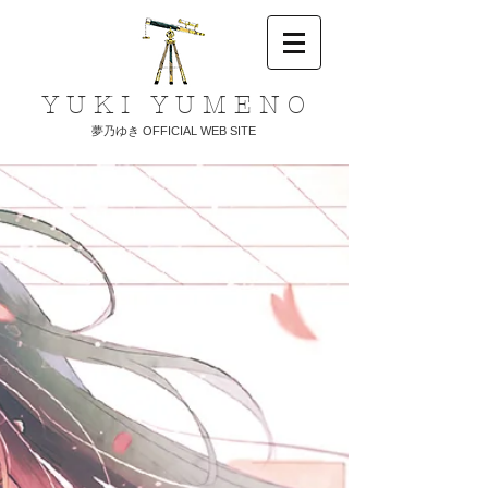
​Y U K I Y U M E N O
夢乃ゆき OFFICIAL WEB SITE